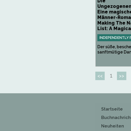
Die
Ungezogenenl
Eine magische
Männer-Roma
Making The N
List: A Magical
INDEPENDENTLY 
Der süße, besche
sanftmütige Danie
1
<<
>>
Startseite
Buchnachrich
Neuheiten