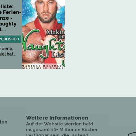
iste:
 Ferien-
nze -
aughty
...
PUBLISHED
idene,
l hat...
Weitere Informationen
ten
Auf der Website werden bald
insgesamt 10+ Millionen Bücher
verfügbar sein, die laufend