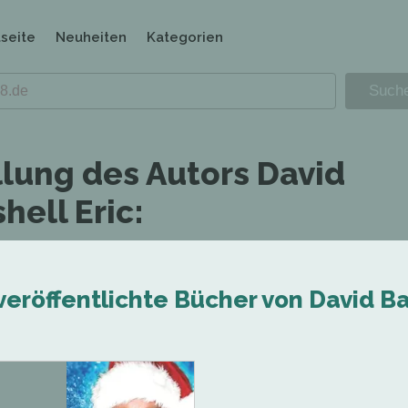
tseite
Neuheiten
Kategorien
llung des Autors David
hell Eric:
veröffentlichte Bücher von David Ba