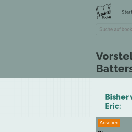
Star
Vorste
Batters
Bisher 
Eric:
Ansehen