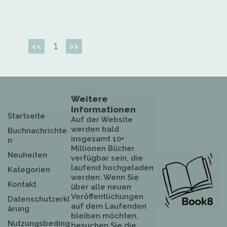
1
<<
>>
Weitere
Informationen
Startseite
Auf der Website
werden bald
Buchnachrichte
insgesamt 10+
n
Millionen Bücher
Neuheiten
verfügbar sein, die
laufend hochgeladen
Kategorien
werden. Wenn Sie
Kontakt
über alle neuen
Veröffentlichungen
Datenschutzerkl
auf dem Laufenden
ärung
bleiben möchten,
Nutzungsbeding
besuchen Sie die