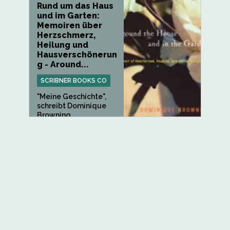
Rund um das Haus
und im Garten:
Memoiren über
Herzschmerz,
Heilung und
Hausverschönerun
g - Around...
SCRIBNER BOOKS CO
"Meine Geschichte",
schreibt Dominique
Browning,...