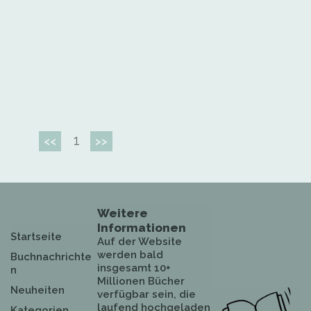
1
<<
>>
Weitere
Informationen
Startseite
Auf der Website
werden bald
Buchnachrichte
insgesamt 10+
n
Millionen Bücher
Neuheiten
verfügbar sein, die
laufend hochgeladen
Kategorien