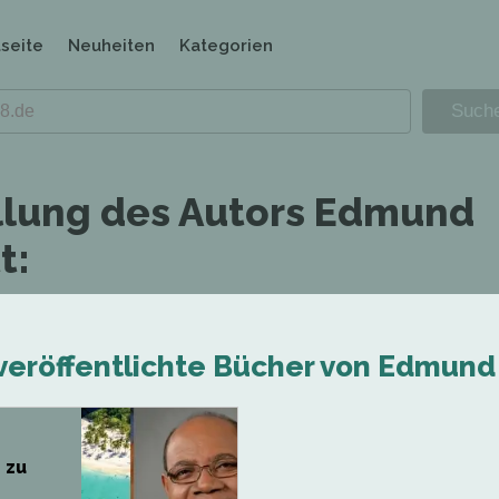
tseite
Neuheiten
Kategorien
llung des Autors Edmund
t:
veröffentlichte Bücher von Edmund 
 zu