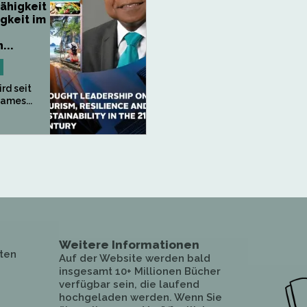
ähigkeit
gkeit im
...
rd seit
ames...
Weitere Informationen
ten
Auf der Website werden bald
insgesamt 10+ Millionen Bücher
verfügbar sein, die laufend
hochgeladen werden. Wenn Sie