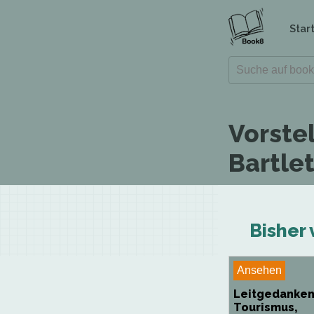
Star
Vorste
Bartlet
Bisher 
Ansehen
Leitgedanken
Tourismus,