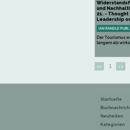
Widerstandsf
und Nachhalti
21. - Thought
Leadership on
IAN RANDLE PUBL
Der Tourismus wi
langem als wirks
1
<<
>>
Startseite
Buchnachrich
Neuheiten
Kategorien