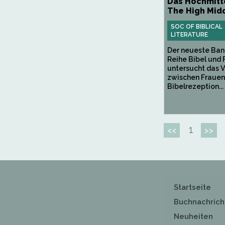
Das Hochmitte
The High Mid
SOC OF BIBLICAL
LITERATURE
Der neueste Ban
Reihe Bibel und 
untersucht das V
zwischen Frauen
Bibelrezeption...
1
<<
>>
Startseite
Buchnachrich
Neuheiten