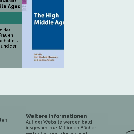
lalter -
dle Ages
d der
Frauen
erhältnis
 und der
Weitere Informationen
ten
Auf der Website werden bald
insgesamt 10+ Millionen Bücher
verfügbar sein, die laufend