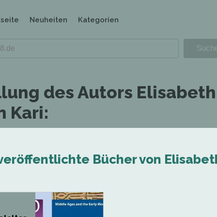
tseite
Neuheiten
Kategorien
llung des Autors Elisabeth
 Kari:
veröffentlichte Bücher von Elisabe