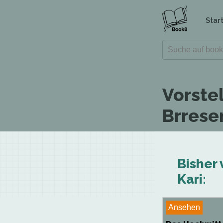
Star
Vorste
Brresen
Bisher 
Kari:
Ansehen