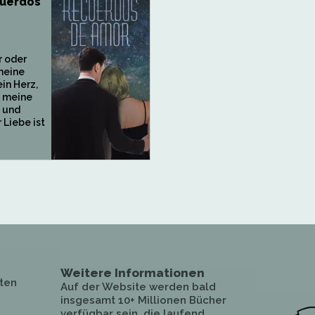
cuerdos
r oder
meine
in Herz,
 meine
 und
 Liebe ist
Weitere Informationen
ten
Auf der Website werden bald
insgesamt 10+ Millionen Bücher
verfügbar sein, die laufend