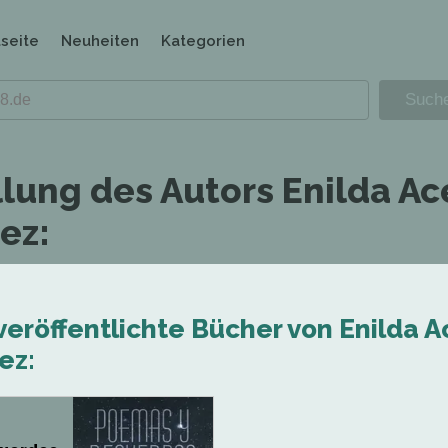
tseite
Neuheiten
Kategorien
llung des Autors Enilda A
ez:
veröffentlichte Bücher von Enilda 
ez: