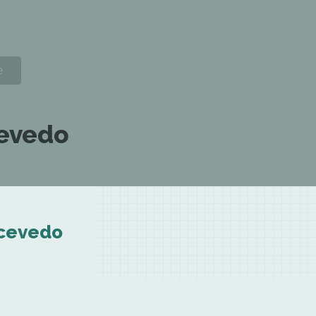
cevedo
Acevedo