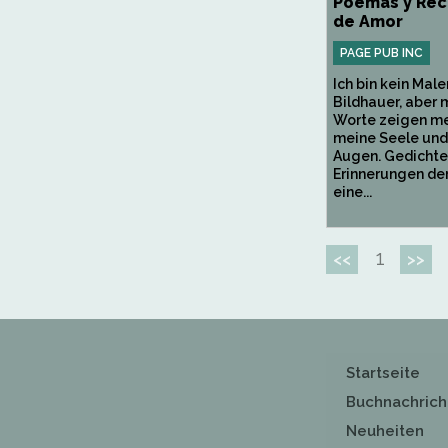
Poemas y Re
de Amor
PAGE PUB INC
Ich bin kein Male
Bildhauer, aber 
Worte zeigen me
meine Seele und
Augen. Gedichte
Erinnerungen der
eine...
1
<<
>>
Startseite
Buchnachrich
Neuheiten