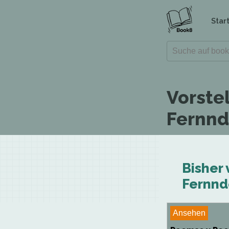
Star
Vorste
Fernnd
Bisher 
Fernnd
Ansehen