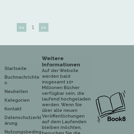
1
<<
>>
Weitere
Informationen
Startseite
Auf der Website
werden bald
Buchnachrichte
insgesamt 10+
n
Millionen Bücher
Neuheiten
verfügbar sein, die
laufend hochgeladen
Kategorien
werden. Wenn Sie
Kontakt
über alle neuen
Veröffentlichungen
Datenschutzerkl
auf dem Laufenden
ärung
bleiben möchten,
Nutzungsbeding
besuchen Sie die