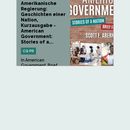
Amerikanische
Regierung:
Geschichten einer
Nation,
Kurzausgabe -
American
Government:
Stories of a...
CQ PR
In American
Government, Brief
Third Edition, geht...