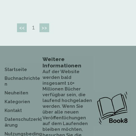
1
<<
>>
Weitere
Informationen
Startseite
Auf der Website
werden bald
Buchnachrichte
insgesamt 10+
n
Millionen Bücher
Neuheiten
verfügbar sein, die
laufend hochgeladen
Kategorien
werden. Wenn Sie
Kontakt
über alle neuen
Veröffentlichungen
Datenschutzerkl
auf dem Laufenden
ärung
bleiben möchten,
Nutzungsbeding
besuchen Sie die