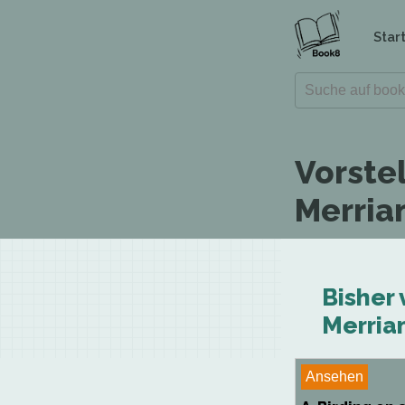
Star
Vorste
Merria
Bisher 
Merria
Ansehen