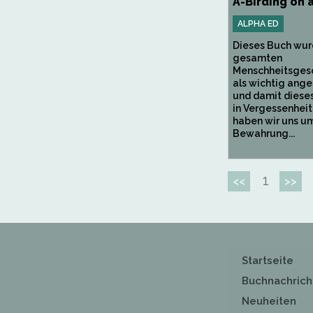
A-Birding on 
ALPHA ED
Dieses Buch wurd
gesamten
Menschheitsges
als wichtig ange
und damit diese
in Vergessenheit
haben wir uns u
Bewahrung...
1
<<
>>
Startseite
Buchnachrich
Neuheiten