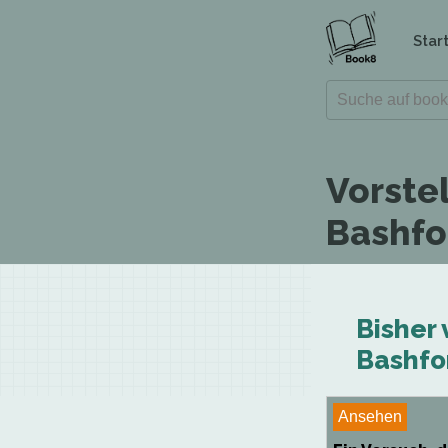
Star
Vorste
Bashfo
Bisher 
Bashfo
Ansehen