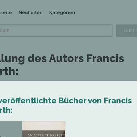
tseite
Neuheiten
Kategorien
llung des Autors Francis
rth:
veröffentlichte Bücher von Francis
rth: