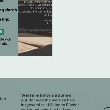
ie
ng durch
n und
.
PR
de von
als...
Weitere Informationen
ten
Auf der Website werden bald
insgesamt 10+ Millionen Bücher
verfügbar sein, die laufend