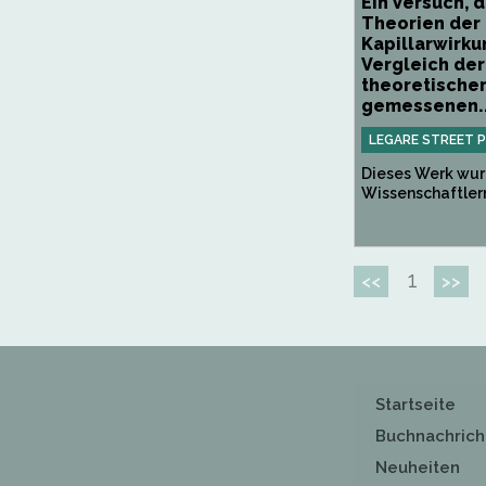
Ein Versuch, d
Theorien der
Kapillarwirku
Vergleich der
theoretische
gemessenen..
LEGARE STREET 
Dieses Werk wur
Wissenschaftlern 
1
<<
>>
Startseite
Buchnachrich
Neuheiten