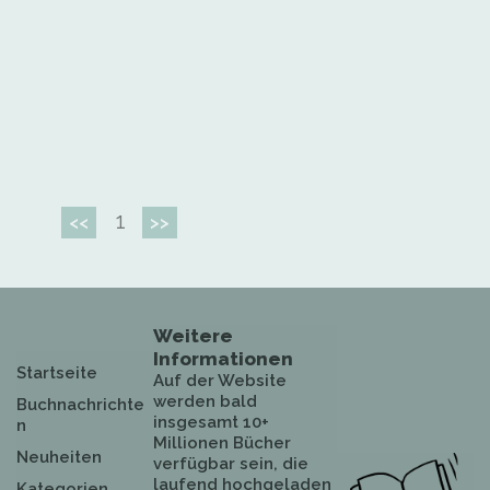
1
<<
>>
Weitere
Informationen
Startseite
Auf der Website
werden bald
Buchnachrichte
insgesamt 10+
n
Millionen Bücher
Neuheiten
verfügbar sein, die
laufend hochgeladen
Kategorien