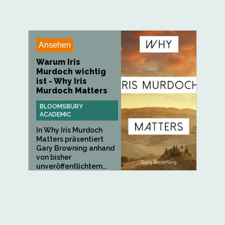
Ansehen
Warum Iris
Murdoch wichtig
ist - Why Iris
Murdoch Matters
BLOOMSBURY
ACADEMIC
In Why Iris Murdoch
Matters präsentiert
Gary Browning anhand
von bisher
unveröffentlichtem...