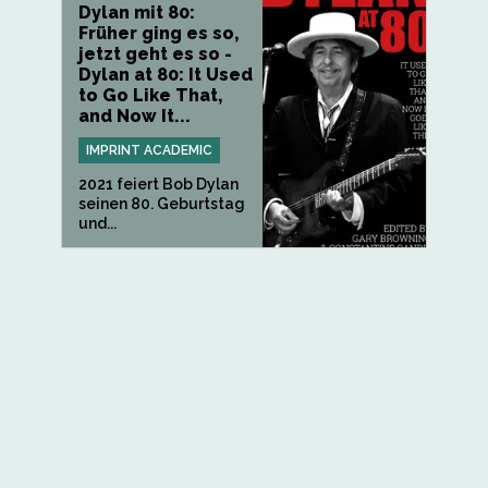
Dylan mit 80:
Früher ging es so,
jetzt geht es so -
Dylan at 80: It Used
to Go Like That,
and Now It...
IMPRINT ACADEMIC
2021 feiert Bob Dylan
seinen 80. Geburtstag
und...