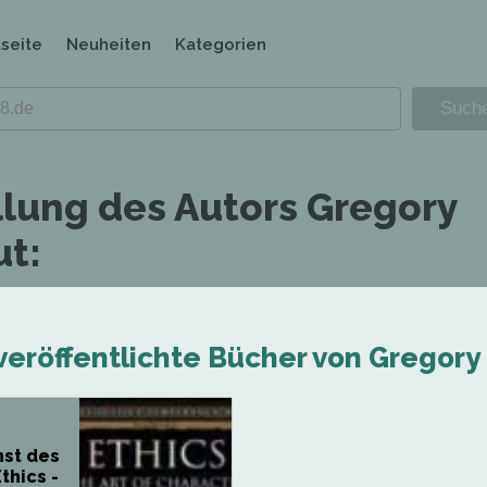
tseite
Neuheiten
Kategorien
llung des Autors Gregory
t:
veröffentlichte Bücher von Gregory
nst des
thics -