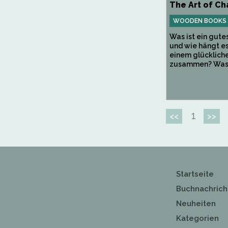
The Art of Ch
WOODEN BOOKS
Was ist ein gute
und wie hängt es
einem glücklich
zusammen? Was s
1
<<
>>
Startseite
Buchnachrich
Neuheiten
Kategorien