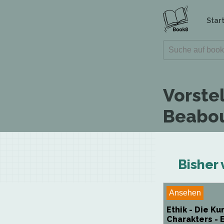
Star
Vorste
Beabou
Bisher 
Ansehen
Ethik - Die Ku
Charakters - E