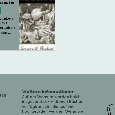
aracter
s Leben,
 mit
en Leben
ind...
Weitere Informationen
ten
Auf der Website werden bald
insgesamt 10+ Millionen Bücher
verfügbar sein, die laufend
hochgeladen werden. Wenn Sie