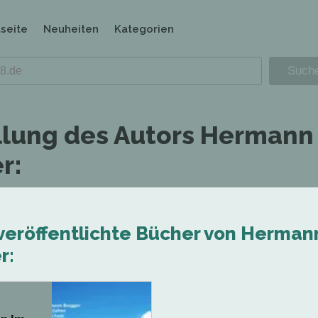
tseite
Neuheiten
Kategorien
llung des Autors Hermann
r:
 veröffentlichte Bücher von Herman
r: