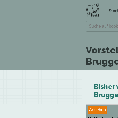
Star
Vorste
Brugge
Bisher
Brugge
Ansehen