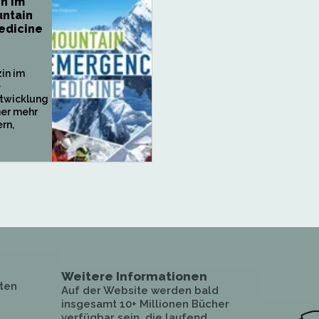
n im
untain
edicine
in im
e
ntwicklung
mer mehr
rn,
Weitere Informationen
ten
Auf der Website werden bald
insgesamt 10+ Millionen Bücher
verfügbar sein, die laufend