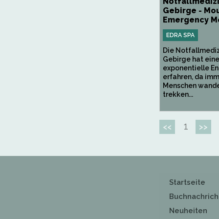
Notfallmedizi
Gebirge - Mo
Emergency M
EDRA SPA
Die Notfallmediz
Gebirge hat ein
exponentielle E
erfahren, da im
Menschen wande
trekken...
1
<<
>>
Startseite
Buchnachrich
Neuheiten