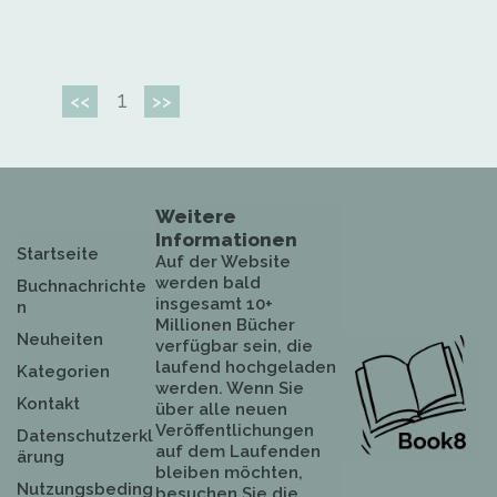
1
<<
>>
Weitere
Informationen
Startseite
Auf der Website
werden bald
Buchnachrichte
insgesamt 10+
n
Millionen Bücher
Neuheiten
verfügbar sein, die
laufend hochgeladen
Kategorien
werden. Wenn Sie
Kontakt
über alle neuen
Veröffentlichungen
Datenschutzerkl
auf dem Laufenden
ärung
bleiben möchten,
Nutzungsbeding
besuchen Sie die