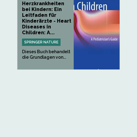
Herzkrankheiten
bei Kindern: Ein
Leitfaden für
Kinderärzte - Heart
Diseases in
Children: A...
SPRINGER NATURE
Dieses Buch behandelt
die Grundlagen von...