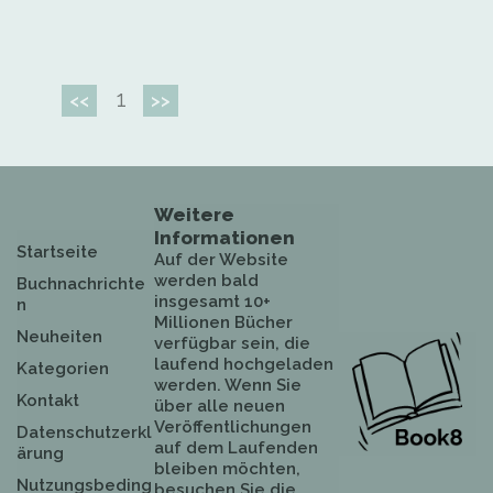
1
<<
>>
Weitere
Informationen
Startseite
Auf der Website
werden bald
Buchnachrichte
insgesamt 10+
n
Millionen Bücher
Neuheiten
verfügbar sein, die
laufend hochgeladen
Kategorien
werden. Wenn Sie
Kontakt
über alle neuen
Veröffentlichungen
Datenschutzerkl
auf dem Laufenden
ärung
bleiben möchten,
Nutzungsbeding
besuchen Sie die