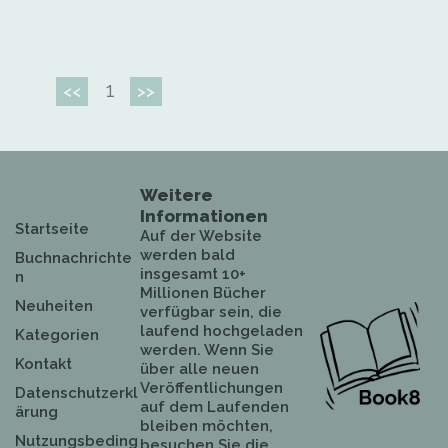
1
<<
>>
Weitere
Informationen
Startseite
Auf der Website
werden bald
Buchnachrichte
insgesamt 10+
n
Millionen Bücher
Neuheiten
verfügbar sein, die
laufend hochgeladen
Kategorien
werden. Wenn Sie
Kontakt
über alle neuen
Veröffentlichungen
Datenschutzerkl
auf dem Laufenden
ärung
bleiben möchten,
Nutzungsbeding
besuchen Sie die