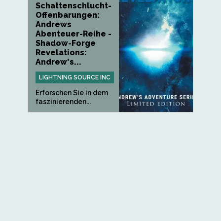
Schattenschlucht-
Offenbarungen:
Andrews
Abenteuer-Reihe -
Shadow-Forge
Revelations:
Andrew's...
LIGHTNING SOURCE INC
Erforschen Sie in dem
faszinierenden...