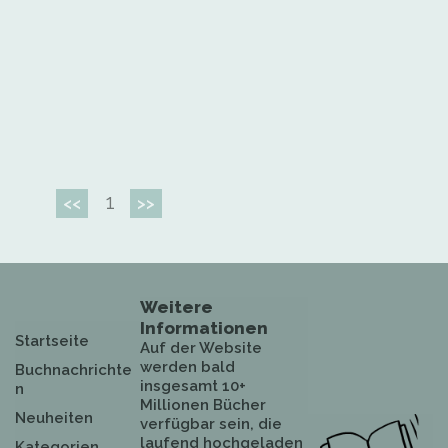
1
<<
>>
Weitere
Informationen
Startseite
Auf der Website
werden bald
Buchnachrichte
insgesamt 10+
n
Millionen Bücher
Neuheiten
verfügbar sein, die
laufend hochgeladen
Kategorien