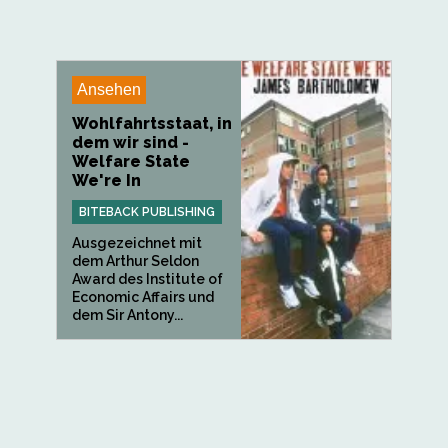
Ansehen
Wohlfahrtsstaat, in
dem wir sind -
Welfare State
We're In
BITEBACK PUBLISHING
Ausgezeichnet mit
dem Arthur Seldon
Award des Institute of
Economic Affairs und
dem Sir Antony...