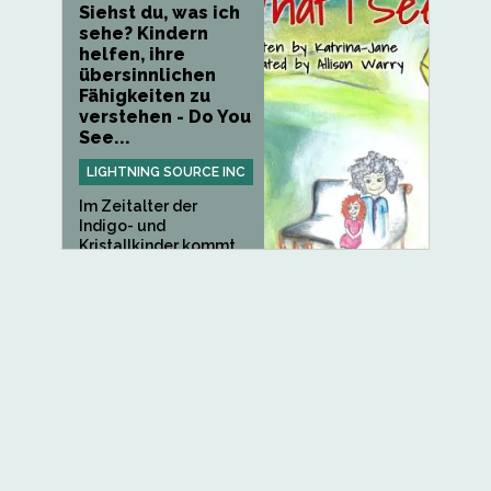
Siehst du, was ich
sehe? Kindern
helfen, ihre
übersinnlichen
Fähigkeiten zu
verstehen - Do You
See...
LIGHTNING SOURCE INC
Im Zeitalter der
Indigo- und
Kristallkinder kommt...