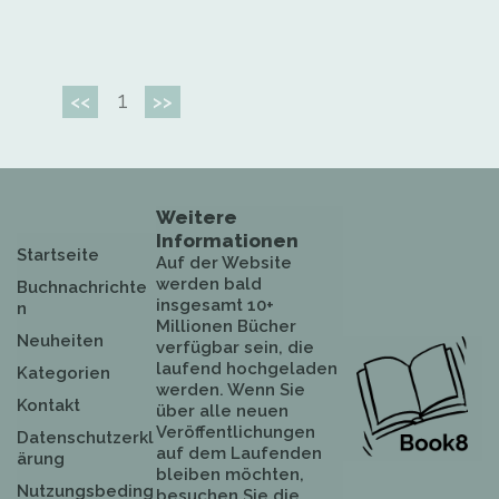
1
<<
>>
Weitere
Informationen
Startseite
Auf der Website
werden bald
Buchnachrichte
insgesamt 10+
n
Millionen Bücher
Neuheiten
verfügbar sein, die
laufend hochgeladen
Kategorien
werden. Wenn Sie
Kontakt
über alle neuen
Veröffentlichungen
Datenschutzerkl
auf dem Laufenden
ärung
bleiben möchten,
Nutzungsbeding
besuchen Sie die