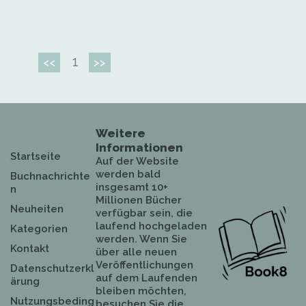
1
<<
>>
Weitere
Informationen
Startseite
Auf der Website
werden bald
Buchnachrichte
insgesamt 10+
n
Millionen Bücher
Neuheiten
verfügbar sein, die
laufend hochgeladen
Kategorien
werden. Wenn Sie
Kontakt
über alle neuen
Veröffentlichungen
Datenschutzerkl
auf dem Laufenden
ärung
bleiben möchten,
Nutzungsbeding
besuchen Sie die