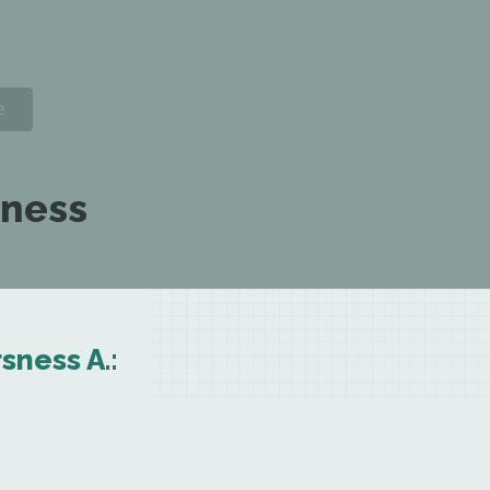
sness
sness A.: