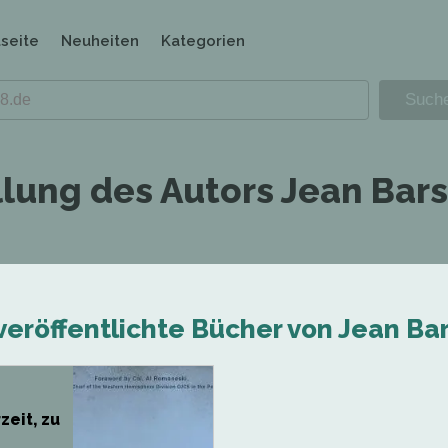
tseite
Neuheiten
Kategorien
llung des Autors Jean Bar
veröffentlichte Bücher von Jean Bar
zeit, zu