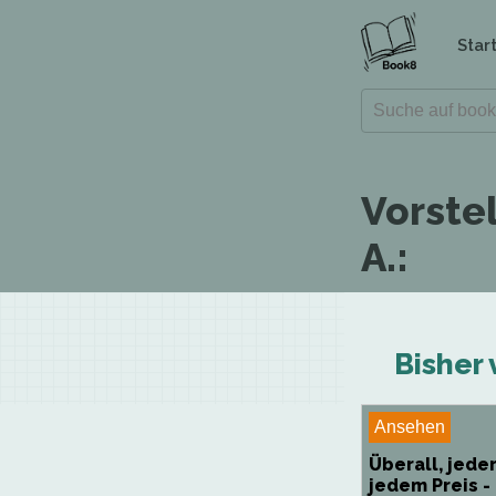
Star
Vorste
A.:
Bisher 
Ansehen
Überall, jeder
jedem Preis -