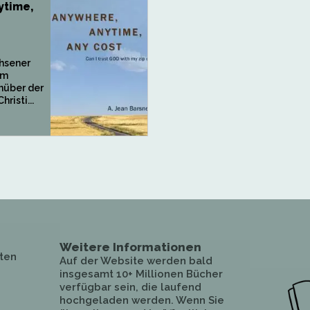
ytime,
chsener
em
über der
risti...
Weitere Informationen
ten
Auf der Website werden bald
insgesamt 10+ Millionen Bücher
verfügbar sein, die laufend
hochgeladen werden. Wenn Sie