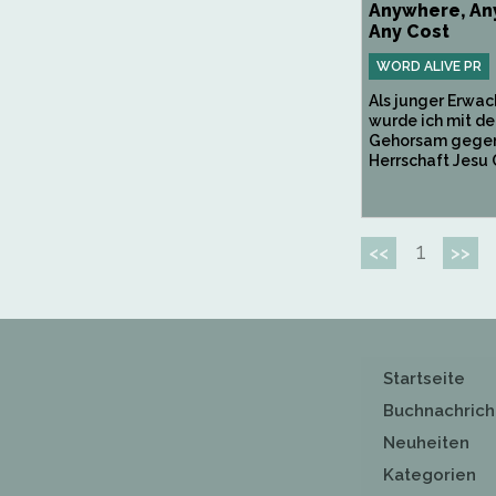
Anywhere, An
Any Cost
WORD ALIVE PR
Als junger Erwa
wurde ich mit d
Gehorsam gegen
Herrschaft Jesu Ch
1
<<
>>
Startseite
Buchnachrich
Neuheiten
Kategorien