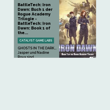
BattleTech: Iron
Dawn: Buch 1 der
Rogue Academy
Trilogie -
BattleTech: Iron
Dawn: Book 1 of
the...
CATALYST GAME LABS
GHOSTS IN THE DARK...
Jasper und Nadine
Roux sind...