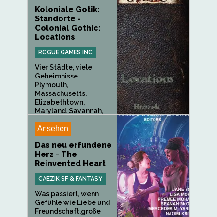
Koloniale Gotik:
Standorte -
Colonial Gothic:
Locations
ROGUE GAMES INC
Vier Städte, viele
Geheimnisse
Plymouth,
Massachusetts.
Elizabethtown,
Maryland. Savannah,
Georgia...
Ansehen
Das neu erfundene
Herz - The
Reinvented Heart
CAEZIK SF & FANTASY
Was passiert, wenn
Gefühle wie Liebe und
Freundschaft.große