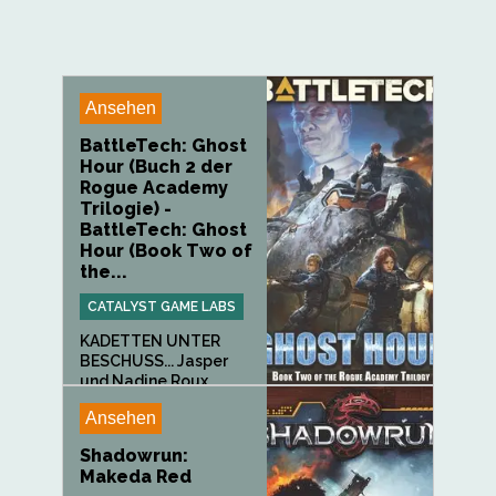
Ansehen
BattleTech: Ghost
Hour (Buch 2 der
Rogue Academy
Trilogie) -
BattleTech: Ghost
Hour (Book Two of
the...
CATALYST GAME LABS
KADETTEN UNTER
BESCHUSS... Jasper
und Nadine Roux...
Ansehen
Shadowrun:
Makeda Red