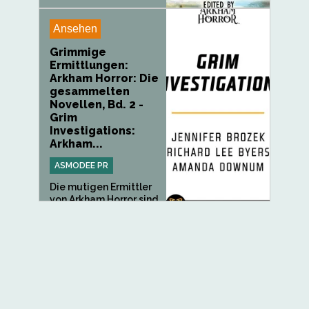
Ansehen
Grimmige
Ermittlungen:
Arkham Horror: Die
gesammelten
Novellen, Bd. 2 -
Grim
Investigations:
Arkham...
ASMODEE PR
Die mutigen Ermittler
von Arkham Horror sind
die...