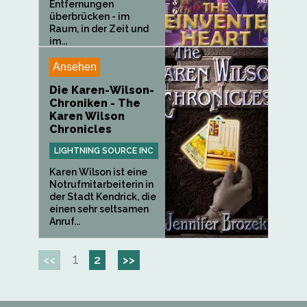
Entfernungen
überbrücken - im
Raum, in der Zeit und
im...
Ansehen
Die Karen-Wilson-
Chroniken - The
Karen Wilson
Chronicles
LIGHTNING SOURCE INC
Karen Wilson ist eine
Notrufmitarbeiterin in
der Stadt Kendrick, die
einen sehr seltsamen
Anruf...
1
<<
2
>>