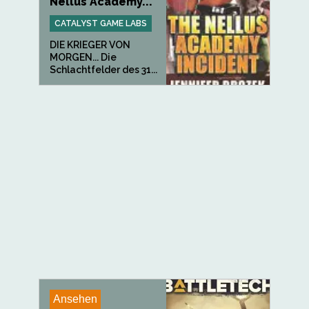
Nellus Academy...
CATALYST GAME LABS
DIE KRIEGER VON
MORGEN... Die
Schlachtfelder des 31...
Ansehen