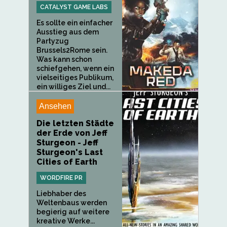
CATALYST GAME LABS
Es sollte ein einfacher
Ausstieg aus dem
Partyzug
Brussels2Rome sein.
Was kann schon
schiefgehen, wenn ein
vielseitiges Publikum,
ein williges Ziel und...
Ansehen
Die letzten Städte
der Erde von Jeff
Sturgeon - Jeff
Sturgeon's Last
Cities of Earth
WORDFIRE PR
Liebhaber des
Weltenbaus werden
begierig auf weitere
kreative Werke...