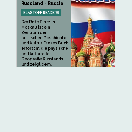
Russland - Russia
BLASTOFF READERS
Der Rote Platz in
Moskau ist ein
Zentrum der
russischen Geschichte
und Kultur. Dieses Buch
erforscht die physische
und kulturelle
Geografie Russlands
und zeigt dem...