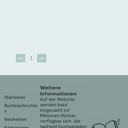
1
<<
>>
Weitere
Informationen
Startseite
Auf der Website
werden bald
Buchnachrichte
insgesamt 10+
n
Millionen Bücher
Neuheiten
verfügbar sein, die
laufend hochgeladen
Kategorien