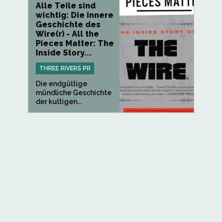
Alle Teile sind
wichtig: Die innere
Geschichte des
Wire(r) - All the
Pieces Matter: The
Inside Story...
THREE RIVERS PR
Die endgültige
mündliche Geschichte
der kultigen...