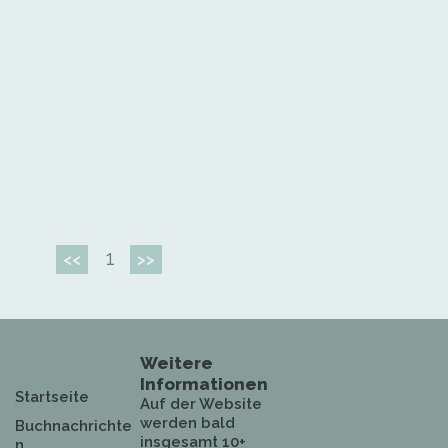
1
<<
>>
Weitere
Informationen
Startseite
Auf der Website
werden bald
Buchnachrichte
insgesamt 10+
n