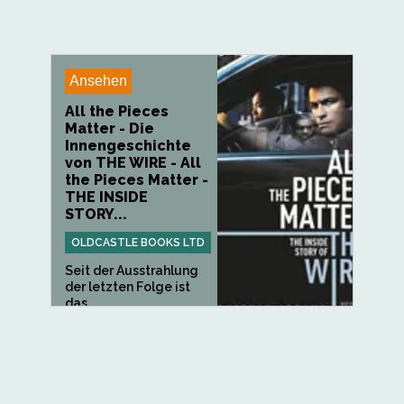
Ansehen
All the Pieces
Matter - Die
Innengeschichte
von THE WIRE - All
the Pieces Matter -
THE INSIDE
STORY...
OLDCASTLE BOOKS LTD
Seit der Ausstrahlung
der letzten Folge ist
das...