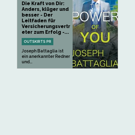
Die Kraft von Dir:
Anders, klüger und
besser - Der
Leitfaden für
Versicherungsvertr
eter zum Erfolg -...
OUTSKIRTS PR
Joseph Battaglia ist
ein anerkannter Redner
und...