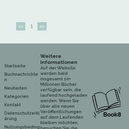
1
<<
>>
Weitere
Informationen
Startseite
Auf der Website
werden bald
Buchnachrichte
insgesamt 10+
n
Millionen Bücher
Neuheiten
verfügbar sein, die
laufend hochgeladen
Kategorien
werden. Wenn Sie
Kontakt
über alle neuen
Veröffentlichungen
Datenschutzerkl
auf dem Laufenden
ärung
bleiben möchten,
Nutzungsbeding
besuchen Sie die