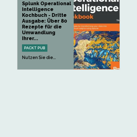
Splunk Operational
Intelligence
Kochbuch - Dritte
Ausgabe: Über 80
Rezepte für die
Umwandlung
Ihrer...
PACKT PUB
Nutzen Sie die...