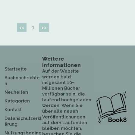
1
<<
>>
Weitere
Informationen
Startseite
Auf der Website
werden bald
Buchnachrichte
insgesamt 10+
n
Millionen Bücher
Neuheiten
verfügbar sein, die
laufend hochgeladen
Kategorien
werden. Wenn Sie
Kontakt
über alle neuen
Veröffentlichungen
Datenschutzerkl
auf dem Laufenden
ärung
bleiben möchten,
Nutzungsbeding
besuchen Sie die