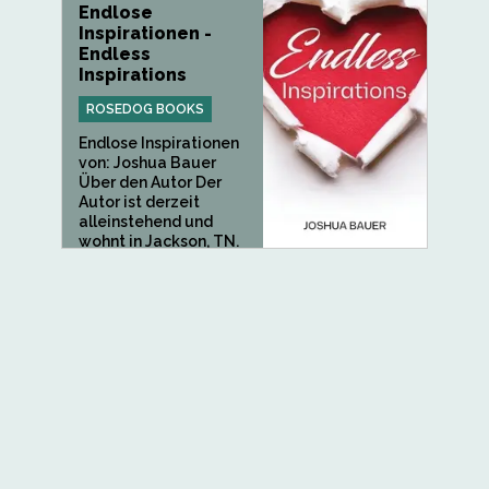
Endlose
Inspirationen -
Endless
Inspirations
ROSEDOG BOOKS
Endlose Inspirationen
von: Joshua Bauer
Über den Autor Der
Autor ist derzeit
alleinstehend und
wohnt in Jackson, TN.
Er diente...