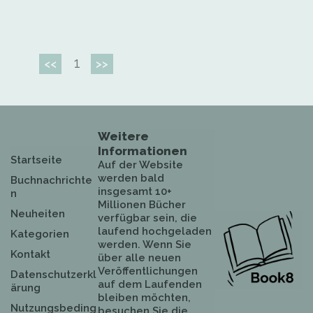
1
<<
>>
Weitere
Informationen
Startseite
Auf der Website
werden bald
Buchnachrichte
insgesamt 10+
n
Millionen Bücher
Neuheiten
verfügbar sein, die
laufend hochgeladen
Kategorien
werden. Wenn Sie
Kontakt
über alle neuen
Veröffentlichungen
Datenschutzerkl
auf dem Laufenden
ärung
bleiben möchten,
Nutzungsbeding
besuchen Sie die