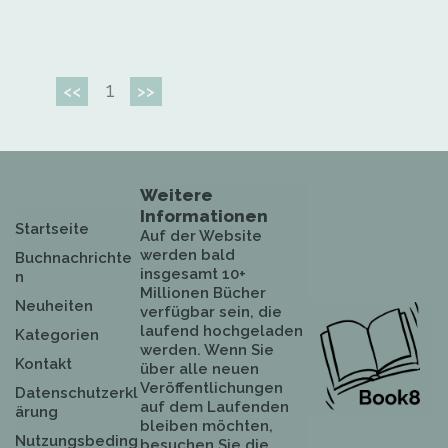
1
<<
>>
Weitere
Informationen
Startseite
Auf der Website
werden bald
Buchnachrichte
insgesamt 10+
n
Millionen Bücher
Neuheiten
verfügbar sein, die
laufend hochgeladen
Kategorien
werden. Wenn Sie
Kontakt
über alle neuen
Veröffentlichungen
Datenschutzerkl
auf dem Laufenden
ärung
bleiben möchten,
Nutzungsbeding
besuchen Sie die