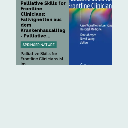
Palliative Skills for
Frontline
Clinicians:
Fallvignetten aus
dem
Krankenhausalltag
- Palliative...
SPRINGER NATURE
Palliative Skills for
Frontline Clinicians ist
im...