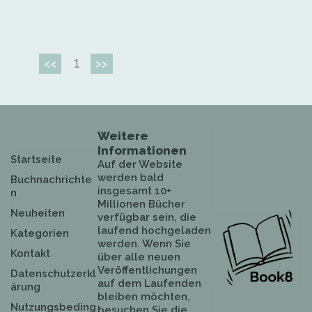
1
<<
>>
Weitere
Informationen
Startseite
Auf der Website
werden bald
Buchnachrichte
insgesamt 10+
n
Millionen Bücher
Neuheiten
verfügbar sein, die
laufend hochgeladen
Kategorien
werden. Wenn Sie
Kontakt
über alle neuen
Veröffentlichungen
Datenschutzerkl
auf dem Laufenden
ärung
bleiben möchten,
Nutzungsbeding
besuchen Sie die