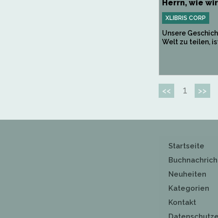
Herrn, wie wir 
XLIBRIS CORP
Unsere Geschich
Welt zu teilen, ist
1
<<
>>
Startseite
Buchnachrich
Neuheiten
Kategorien
Kontakt
Datenschutze