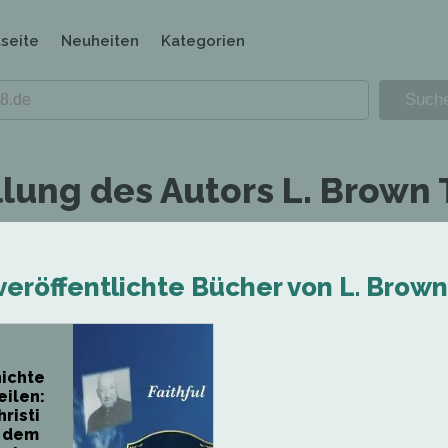
tseite
Neuheiten
Kategorien
llung des Autors L. Brown
veröffentlichte Bücher von L. Brow
ichte
eilen:
risti
r dem