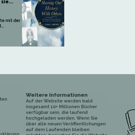
sie...
te mit der
...
Weitere Informationen
ten
Auf der Website werden bald
insgesamt 10+ Millionen Bücher
verfügbar sein, die laufend
hochgeladen werden. Wenn Sie
über alle neuen Veröffentlichungen
auf dem Laufenden bleiben
rklärung