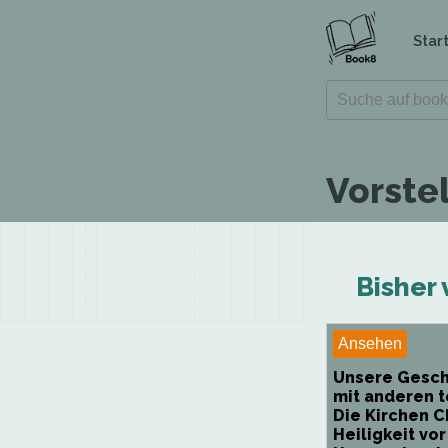
Star
Vorste
Bisher 
Ansehen
Unsere Gesch
mit anderen t
Die Kirchen Ch
Heiligkeit vo