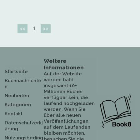
1
<<
>>
Weitere
Informationen
Startseite
Auf der Website
werden bald
Buchnachrichte
insgesamt 10+
n
Millionen Bücher
Neuheiten
verfügbar sein, die
laufend hochgeladen
Kategorien
werden. Wenn Sie
Kontakt
über alle neuen
Veröffentlichungen
Datenschutzerkl
auf dem Laufenden
ärung
bleiben möchten,
Nutzungsbeding
besuchen Sie die