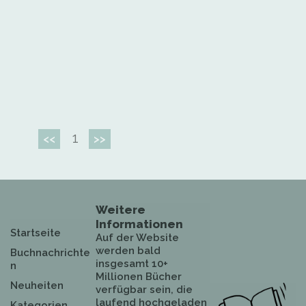
1
<<
>>
Weitere
Informationen
Startseite
Auf der Website
werden bald
Buchnachrichte
insgesamt 10+
n
Millionen Bücher
Neuheiten
verfügbar sein, die
laufend hochgeladen
Kategorien