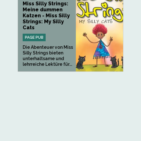
Miss Silly Strings:
Meine dummen
Katzen - Miss Silly
Strings: My Silly
Cats
PAGE PUB
Die Abenteuer von Miss
Silly Strings bieten
unterhaltsame und
lehrreiche Lektüre für...