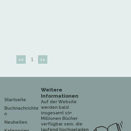
1
<<
>>
Weitere
Informationen
Startseite
Auf der Website
werden bald
Buchnachrichte
insgesamt 10+
n
Millionen Bücher
Neuheiten
verfügbar sein, die
laufend hochgeladen
Kategorien