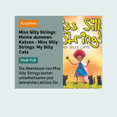
Ansehen
Miss Silly Strings:
Meine dummen
Katzen - Miss Silly
Strings: My Silly
Cats
PAGE PUB
Die Abenteuer von Miss
Silly Strings bieten
unterhaltsame und
lehrreiche Lektüre für...