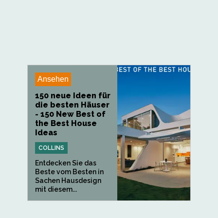
Ansehen
150 neue Ideen für
die besten Häuser
- 150 New Best of
the Best House
Ideas
COLLINS
Entdecken Sie das
Beste vom Besten in
Sachen Hausdesign
mit diesem...