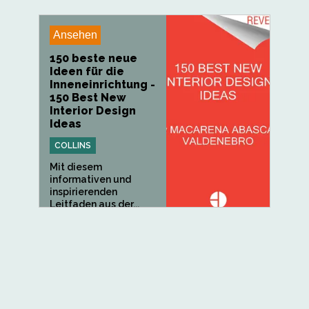
Ansehen
150 beste neue
Ideen für die
Inneneinrichtung -
150 Best New
Interior Design
Ideas
COLLINS
Mit diesem
informativen und
inspirierenden
Leitfaden aus der...