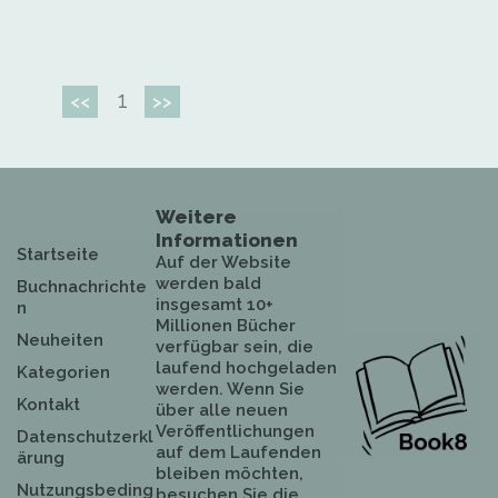
1
<<
>>
Weitere
Informationen
Startseite
Auf der Website
werden bald
Buchnachrichte
insgesamt 10+
n
Millionen Bücher
Neuheiten
verfügbar sein, die
laufend hochgeladen
Kategorien
werden. Wenn Sie
Kontakt
über alle neuen
Veröffentlichungen
Datenschutzerkl
auf dem Laufenden
ärung
bleiben möchten,
Nutzungsbeding
besuchen Sie die