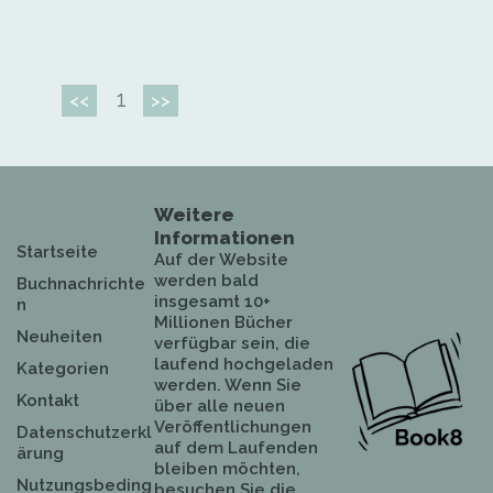
1
<<
>>
Weitere
Informationen
Startseite
Auf der Website
werden bald
Buchnachrichte
insgesamt 10+
n
Millionen Bücher
Neuheiten
verfügbar sein, die
laufend hochgeladen
Kategorien
werden. Wenn Sie
Kontakt
über alle neuen
Veröffentlichungen
Datenschutzerkl
auf dem Laufenden
ärung
bleiben möchten,
Nutzungsbeding
besuchen Sie die