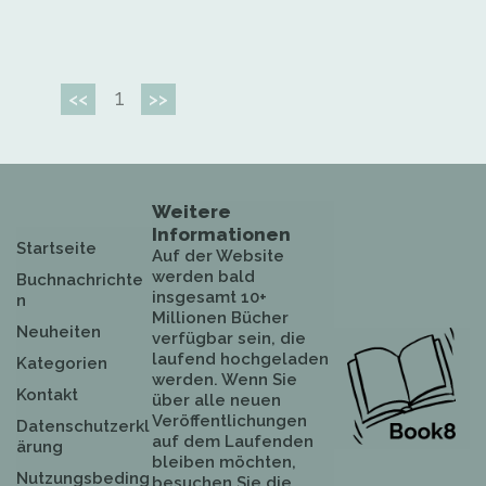
1
<<
>>
Weitere
Informationen
Startseite
Auf der Website
werden bald
Buchnachrichte
insgesamt 10+
n
Millionen Bücher
Neuheiten
verfügbar sein, die
laufend hochgeladen
Kategorien
werden. Wenn Sie
Kontakt
über alle neuen
Veröffentlichungen
Datenschutzerkl
auf dem Laufenden
ärung
bleiben möchten,
Nutzungsbeding
besuchen Sie die