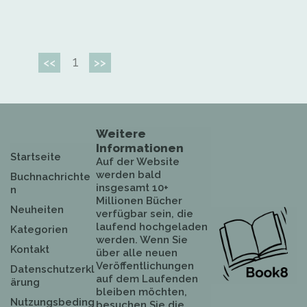
1
<<
>>
Weitere
Informationen
Startseite
Auf der Website
werden bald
Buchnachrichte
insgesamt 10+
n
Millionen Bücher
Neuheiten
verfügbar sein, die
laufend hochgeladen
Kategorien
werden. Wenn Sie
Kontakt
über alle neuen
Veröffentlichungen
Datenschutzerkl
auf dem Laufenden
ärung
bleiben möchten,
Nutzungsbeding
besuchen Sie die