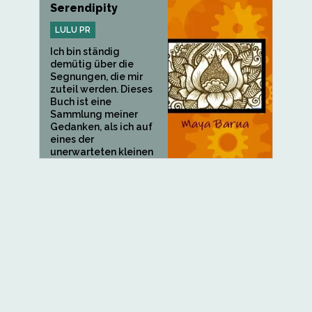
Serendipity
LULU PR
Ich bin ständig
demütig über die
Segnungen, die mir
zuteil werden. Dieses
Buch ist eine
Sammlung meiner
Gedanken, als ich auf
eines der
unerwarteten kleinen
Geschenke des
Lebens...