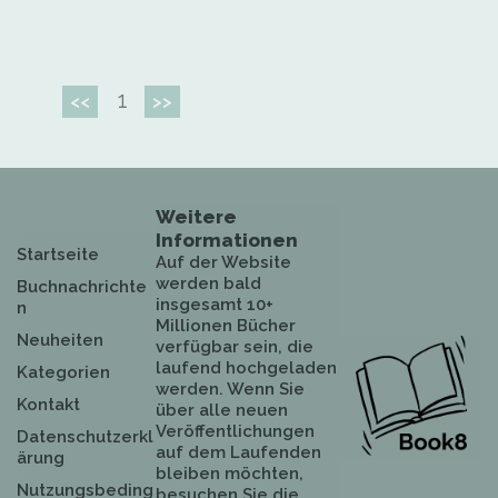
1
<<
>>
Weitere
Informationen
Startseite
Auf der Website
werden bald
Buchnachrichte
insgesamt 10+
n
Millionen Bücher
Neuheiten
verfügbar sein, die
laufend hochgeladen
Kategorien
werden. Wenn Sie
Kontakt
über alle neuen
Veröffentlichungen
Datenschutzerkl
auf dem Laufenden
ärung
bleiben möchten,
Nutzungsbeding
besuchen Sie die