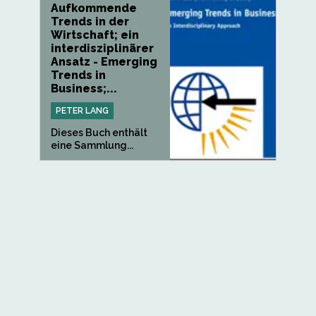
Aufkommende
Trends in der
Wirtschaft; ein
interdisziplinärer
Ansatz - Emerging
Trends in
Business;...
PETER LANG
Dieses Buch enthält
eine Sammlung...