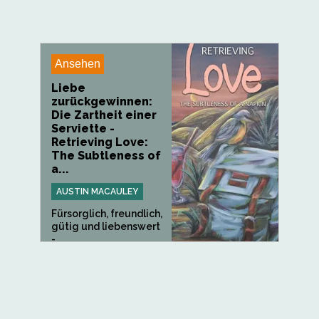
Ansehen
Liebe
zurückgewinnen:
Die Zartheit einer
Serviette -
Retrieving Love:
The Subtleness of
a...
AUSTIN MACAULEY
Fürsorglich, freundlich,
gütig und liebenswert
-...