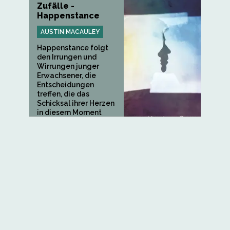
Zufälle -
Happenstance
AUSTIN MACAULEY
Happenstance folgt
den Irrungen und
Wirrungen junger
Erwachsener, die
Entscheidungen
treffen, die das
Schicksal ihrer Herzen
in diesem Moment
bestimmen...