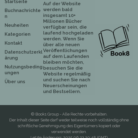
Startseite
Auf der Website
werden bald
Buchnachrichte
insgesamt 10+
n
Millionen Bücher
Neuheiten
verfügbar sein, die
laufend hochgeladen
Kategorien
werden. Wenn Sie
Kontakt
über alle neuen
Veröffentlichungen
Datenschutzerkl
auf dem Laufenden
ärung
bleiben möchten,
Nutzungsbeding
besuchen Sie die
ungen
Website regelmäßig
und suchen Sie nach
Über uns
Neuerscheinungen
und Bestsellern.
© Book1 Group - Alle Rechte vorbehalten.
Der Inhalt dieser Seite darf weder teilweise noch vollständig ohne
schriftliche Genehmigung des Eigentümers kopiert oder
verwendet werden.
Letzte Änderung: 2025.06.23 20:48 (GMT)