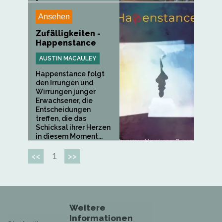
-...
Ansehen
Zufälligkeiten -
Happenstance
AUSTIN MACAULEY
Happenstance folgt
den Irrungen und
Wirrungen junger
Erwachsener, die
Entscheidungen
treffen, die das
Schicksal ihrer Herzen
in diesem Moment...
1
<<
>>
Weitere
Informationen