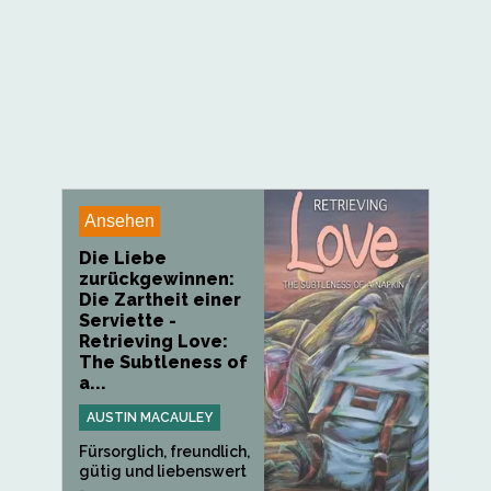
Ansehen
Die Liebe
zurückgewinnen:
Die Zartheit einer
Serviette -
Retrieving Love:
The Subtleness of
a...
AUSTIN MACAULEY
Fürsorglich, freundlich,
gütig und liebenswert