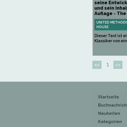
seine Entwic
und sein Inhal
Auflage - The
UNITED METHODI
HOUSE
Dieser Text ist e
Klassiker von ein
1
<<
>>
Startseite
Buchnachrich
Neuheiten
Kategorien