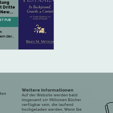
klung
t Dritte
 New...
ST PUB
in
em der...
Weitere Informationen
ten
Auf der Website werden bald
insgesamt 10+ Millionen Bücher
verfügbar sein, die laufend
hochgeladen werden. Wenn Sie