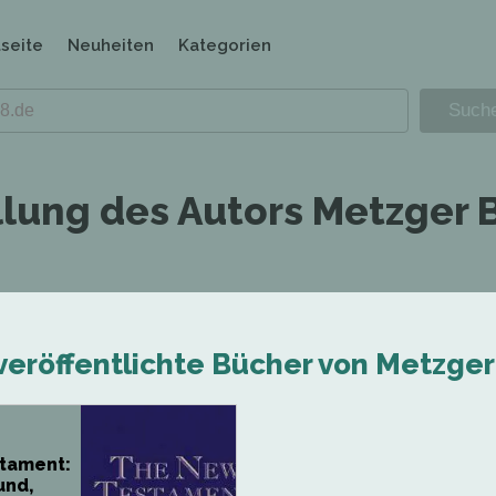
tseite
Neuheiten
Kategorien
llung des Autors Metzger 
veröffentlichte Bücher von Metzger
tament:
und,