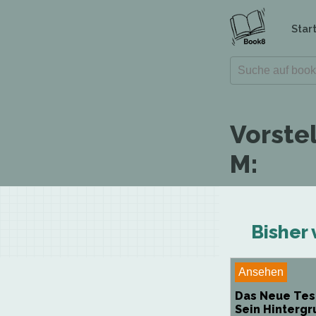
Star
Vorste
M:
Bisher 
Ansehen
Das Neue Tes
Sein Hintergr