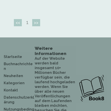
1
<<
>>
Weitere
Informationen
Startseite
Auf der Website
werden bald
Buchnachrichte
insgesamt 10+
n
Millionen Bücher
Neuheiten
verfügbar sein, die
laufend hochgeladen
Kategorien
werden. Wenn Sie
Kontakt
über alle neuen
Veröffentlichungen
Datenschutzerkl
auf dem Laufenden
ärung
bleiben möchten,
Nutzungsbeding
besuchen Sie die