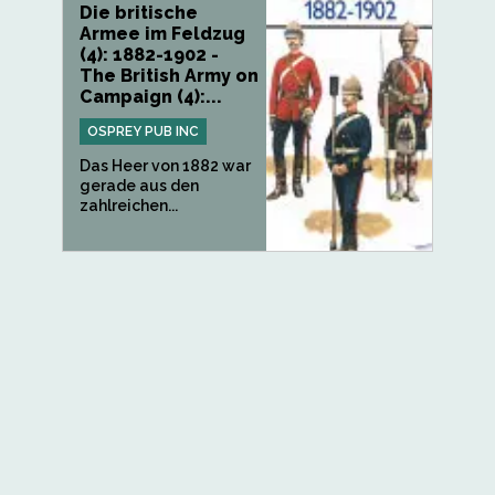
Die britische
Armee im Feldzug
(4): 1882-1902 -
The British Army on
Campaign (4):...
OSPREY PUB INC
Das Heer von 1882 war
gerade aus den
zahlreichen...