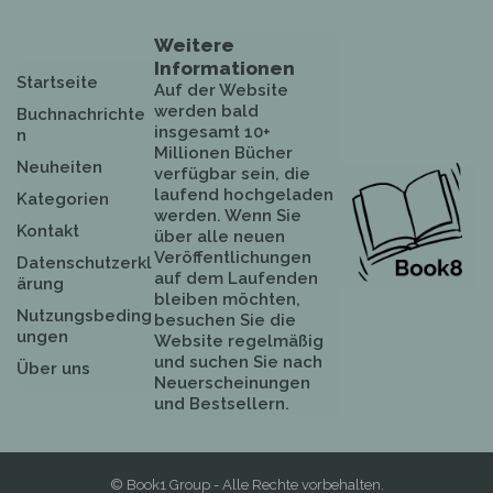
Weitere
Informationen
Startseite
Auf der Website
werden bald
Buchnachrichte
insgesamt 10+
n
Millionen Bücher
Neuheiten
verfügbar sein, die
laufend hochgeladen
Kategorien
werden. Wenn Sie
Kontakt
über alle neuen
Veröffentlichungen
Datenschutzerkl
auf dem Laufenden
ärung
bleiben möchten,
Nutzungsbeding
besuchen Sie die
ungen
Website regelmäßig
und suchen Sie nach
Über uns
Neuerscheinungen
und Bestsellern.
© Book1 Group - Alle Rechte vorbehalten.