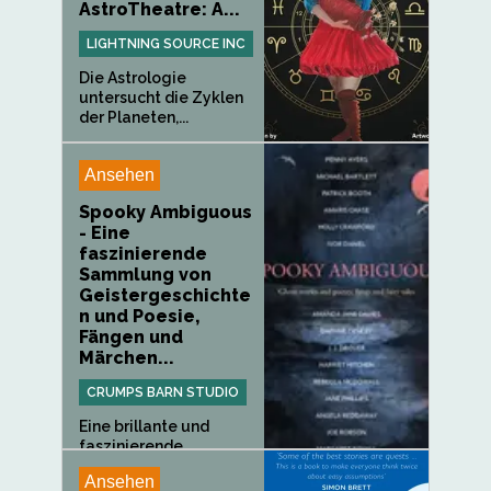
AstroTheatre: A...
LIGHTNING SOURCE INC
Die Astrologie
untersucht die Zyklen
der Planeten,...
Ansehen
Spooky Ambiguous
- Eine
faszinierende
Sammlung von
Geistergeschichte
n und Poesie,
Fängen und
Märchen...
CRUMPS BARN STUDIO
Eine brillante und
faszinierende
Sammlung von...
Ansehen