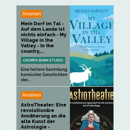
Ansehen
Mein Dorf im Tal -
Auf dem Lande ist
nichts einfach - My
Village in the
Valley - In the
country,...
CRUMPS BARN STUDIO
Eine heitere Sammlung
komischer Geschichten
des...
Ansehen
AstroTheater: Eine
revolutionäre
Annäherung an die
alte Kunst der
Astrologie -