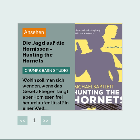
Ansehen
Die Jagd auf die
Hornissen -
Hunting the
Hornets
CRUMPS BARN STUDIO
Wohin soll man sich
wenden, wenn das
Gesetz Fliegen fängt,
aber Hornissen frei
herumlaufen lässt? In
einer Welt,...
1
<<
>>