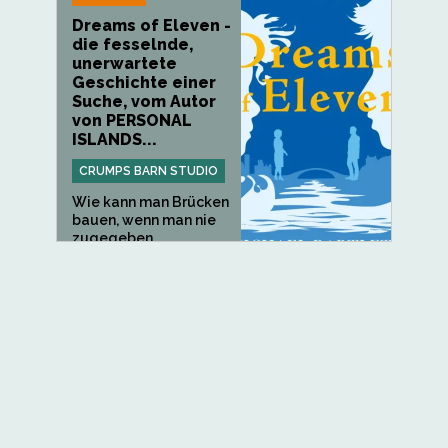
Dreams of Eleven -
die fesselnde,
unerwartete
Geschichte einer
Suche, vom Autor
von PERSONAL
ISLANDS...
CRUMPS BARN STUDIO
Wie kann man Brücken
bauen, wenn man nie
zugegeben...