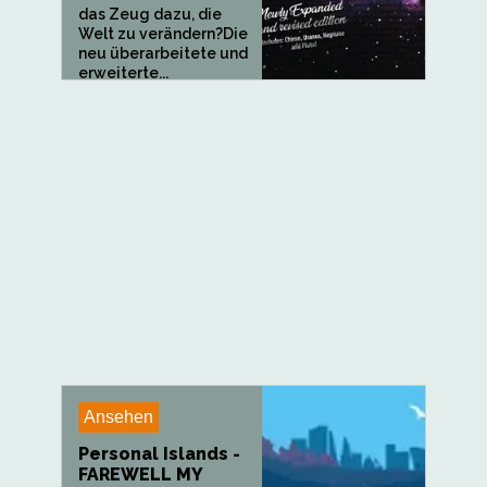
das Zeug dazu, die
Welt zu verändern?Die
neu überarbeitete und
erweiterte...
Ansehen
Personal Islands -
FAREWELL MY