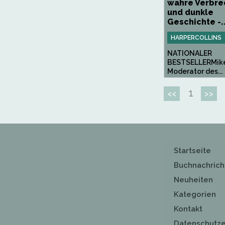
wahre Verbre
und dunkle
Geschichte -..
HARPERCOLLINS
NATIONALER
BESTSELLERMike
Moderator des...
1
<<
>>
Startseite
Buchnachrich
Neuheiten
Kategorien
Kontakt
Datenschutze