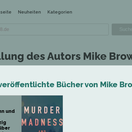
tseite
Neuheiten
Kategorien
llung des Autors Mike Bro
veröffentlichte Bücher von Mike Br
nn und
zig
über