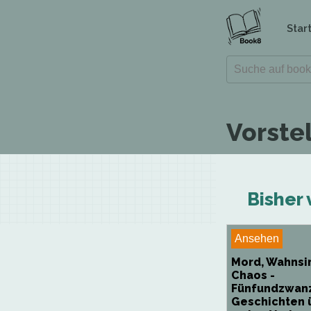
Star
Vorste
Bisher 
Ansehen
Mord, Wahnsi
Chaos -
Fünfundzwan
Geschichten 