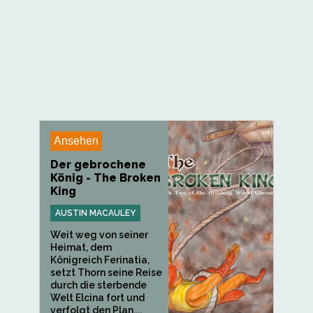
Ansehen
Der gebrochene
König - The Broken
King
AUSTIN MACAULEY
Weit weg von seiner
Heimat, dem
Königreich Ferinatia,
setzt Thorn seine Reise
durch die sterbende
Welt Elcina fort und
verfolgt den Plan,...