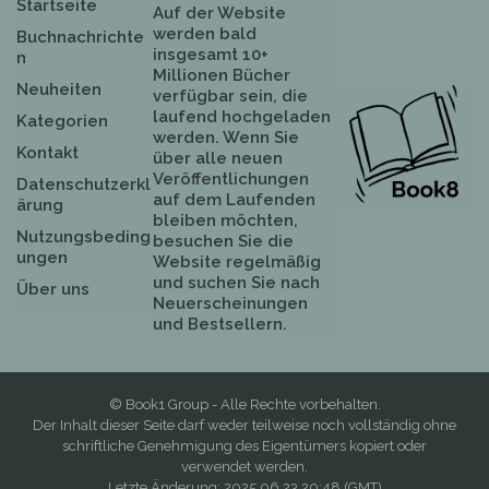
Startseite
Auf der Website
werden bald
Buchnachrichte
insgesamt 10+
n
Millionen Bücher
Neuheiten
verfügbar sein, die
laufend hochgeladen
Kategorien
werden. Wenn Sie
Kontakt
über alle neuen
Veröffentlichungen
Datenschutzerkl
auf dem Laufenden
ärung
bleiben möchten,
Nutzungsbeding
besuchen Sie die
ungen
Website regelmäßig
und suchen Sie nach
Über uns
Neuerscheinungen
und Bestsellern.
© Book1 Group - Alle Rechte vorbehalten.
Der Inhalt dieser Seite darf weder teilweise noch vollständig ohne
schriftliche Genehmigung des Eigentümers kopiert oder
verwendet werden.
Letzte Änderung: 2025.06.23 20:48 (GMT)