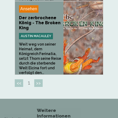
Ansehen
Der zerbrochene
König - The Broken
King
AUSTIN MACAULEY
Weit weg von seiner
Heimat, dem
Königreich Ferinatia,
setzt Thorn seine Reise
durch die sterbende
Welt Elcina fort und
verfolgt den...
1
<<
>>
Weitere
Informationen