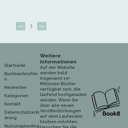
1
<<
>>
Weitere
Informationen
Startseite
Auf der Website
werden bald
Buchnachrichte
insgesamt 10+
n
Millionen Bücher
Neuheiten
verfügbar sein, die
laufend hochgeladen
Kategorien
werden. Wenn Sie
Kontakt
über alle neuen
Veröffentlichungen
Datenschutzerkl
auf dem Laufenden
ärung
bleiben möchten,
Nutzungsbeding
besuchen Sie die