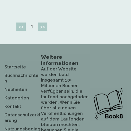
1
<<
>>
Weitere
Informationen
Startseite
Auf der Website
werden bald
Buchnachrichte
insgesamt 10+
n
Millionen Bücher
Neuheiten
verfügbar sein, die
laufend hochgeladen
Kategorien
werden. Wenn Sie
Kontakt
über alle neuen
Veröffentlichungen
Datenschutzerkl
auf dem Laufenden
ärung
bleiben möchten,
Nutzungsbeding
besuchen Sie die