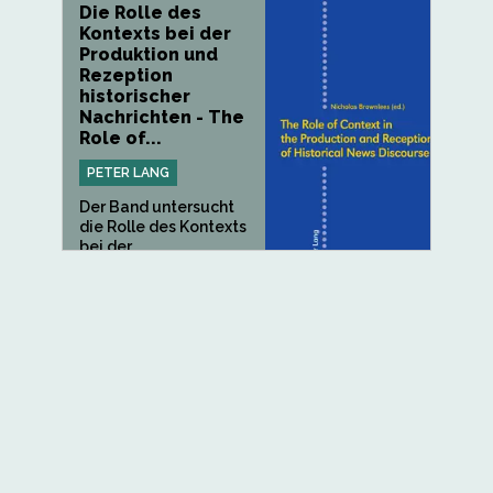
Die Rolle des
Kontexts bei der
Produktion und
Rezeption
historischer
Nachrichten - The
Role of...
PETER LANG
Der Band untersucht
die Rolle des Kontexts
bei der...