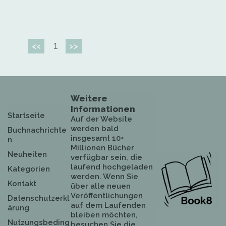
1
<<
>>
Weitere
Informationen
Startseite
Auf der Website
werden bald
Buchnachrichte
insgesamt 10+
n
Millionen Bücher
Neuheiten
verfügbar sein, die
laufend hochgeladen
Kategorien
werden. Wenn Sie
Kontakt
über alle neuen
Veröffentlichungen
Datenschutzerkl
auf dem Laufenden
ärung
bleiben möchten,
Nutzungsbeding
besuchen Sie die