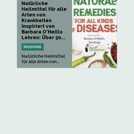
Natürliche
Heilmittel für alle
Arten von
Krankheiten
Inspiriert von
Barbara O'Neills
Lehren: Über 50...
INGSPARK
Natürliche Heilmittel
für alle Arten von...