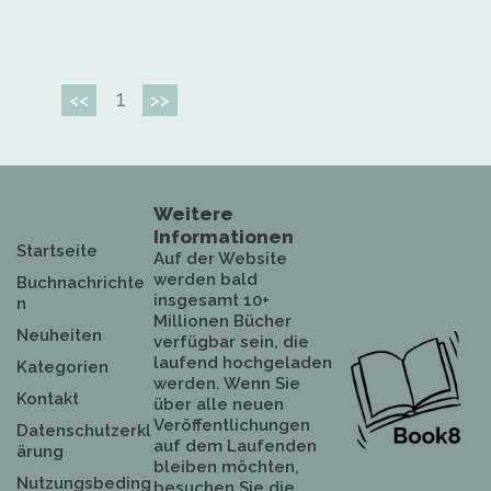
1
<<
>>
Weitere
Informationen
Startseite
Auf der Website
werden bald
Buchnachrichte
insgesamt 10+
n
Millionen Bücher
Neuheiten
verfügbar sein, die
laufend hochgeladen
Kategorien
werden. Wenn Sie
Kontakt
über alle neuen
Veröffentlichungen
Datenschutzerkl
auf dem Laufenden
ärung
bleiben möchten,
Nutzungsbeding
besuchen Sie die