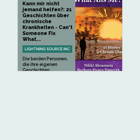
Kann mir nicht
jemand helfen?: 21
Geschichten über
chronische
Krankheiten - Can't
Someone Fix
What...
LIGHTNING SOURCE INC
Die beiden Personen,
die ihre eigenen
Geschichten...