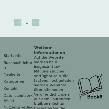
1
<<
>>
Weitere
Informationen
Startseite
Auf der Website
werden bald
Buchnachrichte
insgesamt 10+
n
Millionen Bücher
Neuheiten
verfügbar sein, die
laufend hochgeladen
Kategorien
werden. Wenn Sie
Kontakt
über alle neuen
Veröffentlichungen
Datenschutzerkl
auf dem Laufenden
ärung
bleiben möchten,
Nutzungsbeding
besuchen Sie die