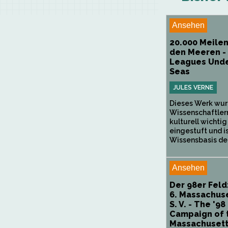
Ansehen
20.000 Meilen
den Meeren -
Leagues Unde
Seas
JULES VERNE
Dieses Werk wur
Wissenschaftlern
kulturell wichtig
eingestuft und is
Wissensbasis der.
Ansehen
Der 98er Fel
6. Massachuse
S. V. - The '98
Campaign of 
Massachusetts,