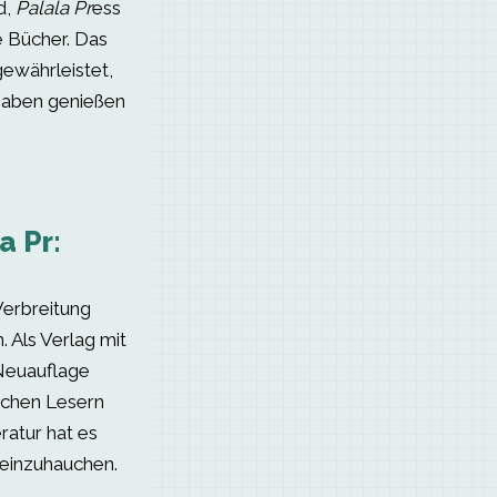
d,
Palala Pr
ess
e Bücher. Das
ewährleistet,
sgaben genießen
a Pr:
Verbreitung
 Als Verlag mit
 Neuauflage
ischen Lesern
ratur hat es
 einzuhauchen.