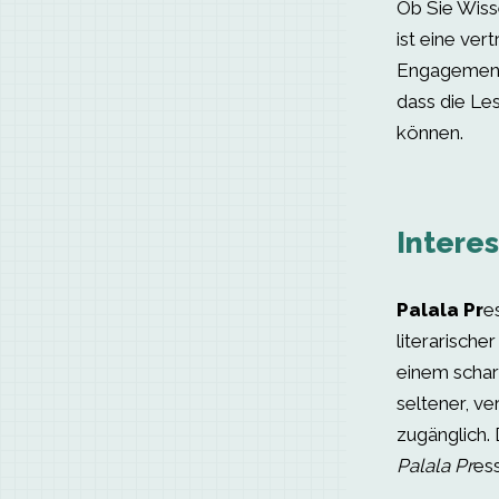
Ob Sie Wisse
ist eine ve
Engagement 
dass die Le
können.
Interes
Palala Pr
e
literarisch
einem schar
seltener, v
zugänglich.
Palala Pr
es