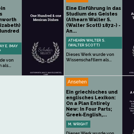
ein
Eine Einführung in das
s
Studium des Geistes
thworth
(Athearn Walter S.
lizabeth)
(Walter Scott) 1872-) -
Hundred
An...
ATHEARN WALTER S.
(WALTER SCOTT)
 E. (MAY
P
Dieses Werk wurde von
Wissenschaftlern als...
de von
als...
Ansehen
Ein griechisches und
englisches Lexikon:
On a Plan Entirely
New: In Four Parts;
Greek-English,...
M. WRIGHT
Dieses Werk wurde von