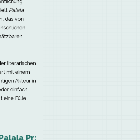
entlichung
ielt
Palala
h, das von
menschlichen
chätzbaren
er literarischen
ert mit einem
tigen Akteur in
oder einfach
t eine Fülle
Palala Pr: