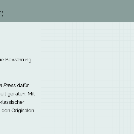
:
 die Bewahrung
a Pr
ess dafür,
eit geraten. Mit
klassischer
 den Originalen