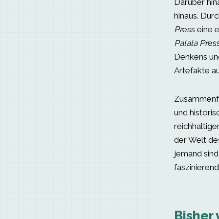
Darüber hin
hinaus. Dur
Pr
ess eine 
Palala Pr
ess
Denkens und 
Artefakte a
Zusammenfas
und histori
reichhaltige
der Welt des
jemand sind
faszinieren
Bisher 