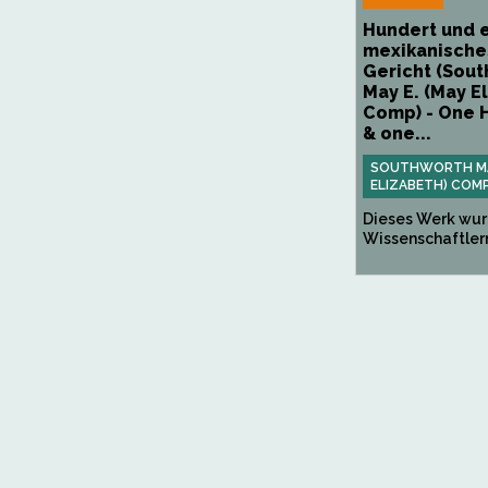
Hundert und 
mexikanische
Gericht (Sou
May E. (May E
Comp) - One 
& one...
SOUTHWORTH MAY
ELIZABETH) COM
Dieses Werk wur
Wissenschaftlern 