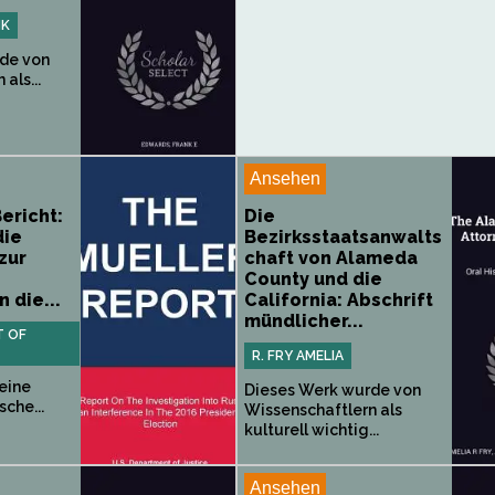
NK
de von
als...
Ansehen
ericht:
Die
die
Bezirksstaatsanwalts
zur
chaft von Alameda
County und die
 die...
California: Abschrift
mündlicher...
T OF
R. FRY AMELIA
eine
Dieses Werk wurde von
sche...
Wissenschaftlern als
kulturell wichtig...
Ansehen