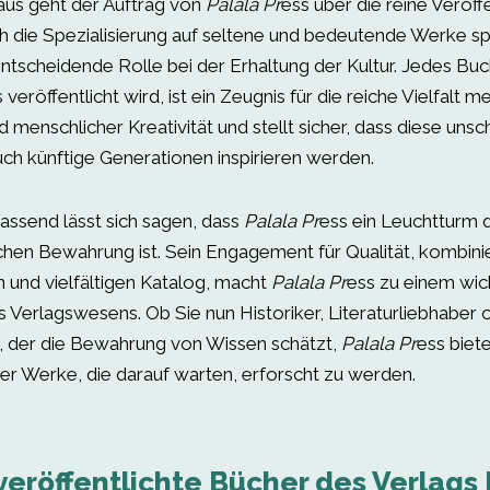
aus geht der Auftrag von
Palala Pr
ess über die reine Veröff
ch die Spezialisierung auf seltene und bedeutende Werke sp
entscheidende Rolle bei der Erhaltung der Kultur. Jedes Buc
 veröffentlicht wird, ist ein Zeugnis für die reiche Vielfalt 
menschlicher Kreativität und stellt sicher, dass diese uns
uch künftige Generationen inspirieren werden.
send lässt sich sagen, dass
Palala Pr
ess ein Leuchtturm d
schen Bewahrung ist. Sein Engagement für Qualität, kombini
n und vielfältigen Katalog, macht
Palala Pr
ess zu einem wich
 Verlagswesens. Ob Sie nun Historiker, Literaturliebhaber 
, der die Bewahrung von Wissen schätzt,
Palala Pr
ess biete
der Werke, die darauf warten, erforscht zu werden.
veröffentlichte Bücher des Verlags 