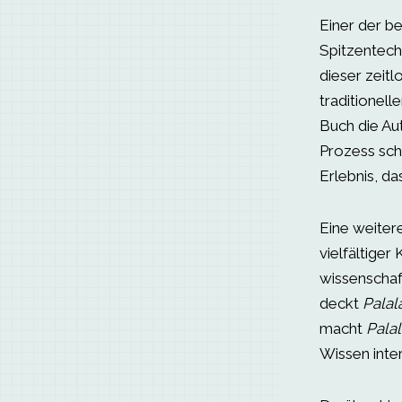
Einer der 
Spitzentech
dieser zeitl
traditionell
Buch die Aut
Prozess schü
Erlebnis, da
Eine weiter
vielfältige
wissenschaf
deckt
Palal
macht
Palal
Wissen inter