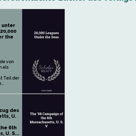
 unter
 20,000
r the
de von
 als
t Teil der
..
dzug des
tts, U.
the 6th
 U. S...