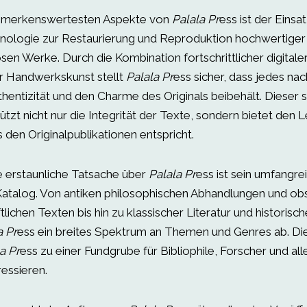
bemerkenswertesten Aspekte von
Palala Pr
ess ist der Einsa
nologie zur Restaurierung und Reproduktion hochwertige
osen Werke. Durch die Kombination fortschrittlicher digitale
er Handwerkskunst stellt
Palala Pr
ess sicher, dass jedes n
hentizität und den Charme des Originals beibehält. Dieser s
tzt nicht nur die Integrität der Texte, sondern bietet den 
s den Originalpublikationen entspricht.
e erstaunliche Tatsache über
Palala Pr
ess ist sein umfangre
r Katalog. Von antiken philosophischen Abhandlungen und o
tlichen Texten bis hin zu klassischer Literatur und histori
a Pr
ess ein breites Spektrum an Themen und Genres ab. Die
a Pr
ess zu einer Fundgrube für Bibliophile, Forscher und alle,
essieren.