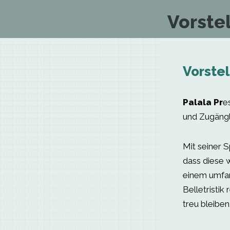
Vorstel
Vorstel
Palala Pr
e
und Zugängl
Mit seiner S
dass diese w
einem umfan
Belletristik 
treu bleiben