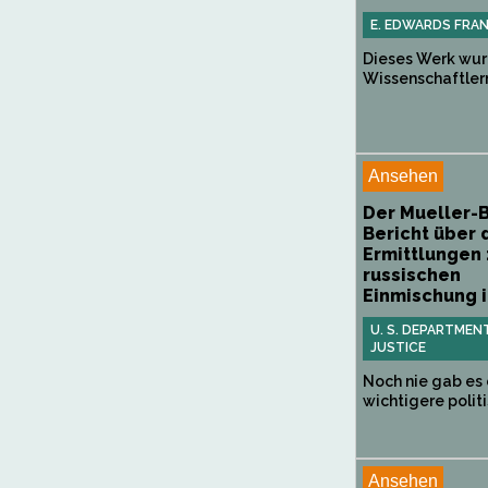
E. EDWARDS FRA
Dieses Werk wur
Wissenschaftlern 
Ansehen
Der Mueller-B
Bericht über 
Ermittlungen 
russischen
Einmischung in
U. S. DEPARTMEN
JUSTICE
Noch nie gab es 
wichtigere politi
Ansehen