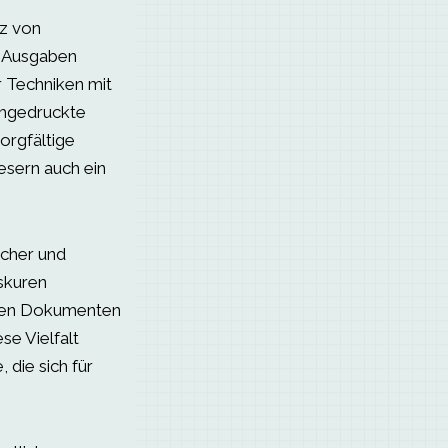
tz von
r Ausgaben
r Techniken mit
achgedruckte
orgfältige
Lesern auch ein
icher und
bskuren
schen Dokumenten
se Vielfalt
 die sich für